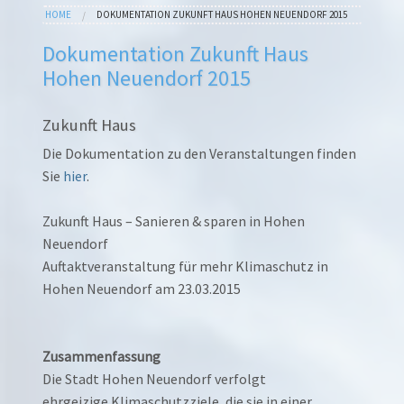
B
You are here
HOME
DOKUMENTATION ZUKUNFT HAUS HOHEN NEUENDORF 2015
KONSUM
B
B
Dokumentation Zukunft Haus
&
K
Hohen Neuendorf 2015
W
N
S
E
Zukunft Haus
N
N
Die Dokumentation zu den Veranstaltungen finden
F
Sie
hier
.
K
G
Zukunft Haus – Sanieren & sparen in Hohen
Neuendorf
Auftaktveranstaltung für mehr Klimaschutz in
Hohen Neuendorf am 23.03.2015
Zusammenfassung
Die Stadt Hohen Neuendorf verfolgt
ehrgeizige Klimaschutzziele, die sie in einer