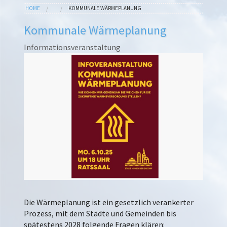
B
You are here
HOME
KOMMUNALE WÄRMEPLANUNG
KONSUM
B
B
Kommunale Wärmeplanung
&
K
Informationsveranstaltung
W
N
S
E
N
N
F
K
G
Die Wärmeplanung ist ein gesetzlich verankerter
Prozess, mit dem Städte und Gemeinden bis
spätestens 2028 folgende Fragen klären: