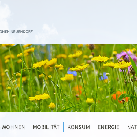
& WOHNEN
MOBILITÄT
KONSUM
ENERGIE
NA
AG Verkehr
Nachhaltige Entsorgung
AG Energie
Hohen