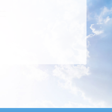
chaftspflege- und Naturschutzprojekte
Schulprojekte
altigkeit für das Stolper Feld
senschaft
teckbrief der WFBB