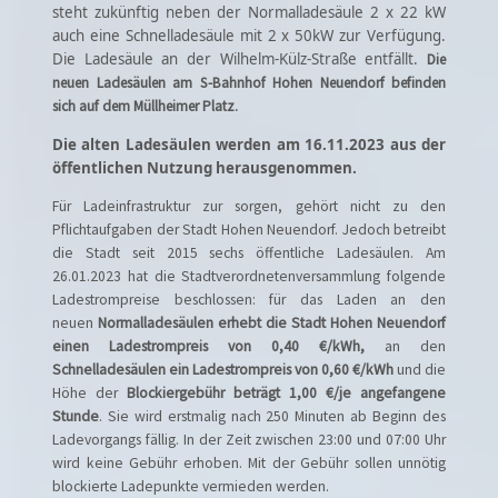
steht zukünftig neben der Normalladesäule 2 x 22 kW
auch eine Schnelladesäule mit 2 x 50kW zur Verfügung.
Die Ladesäule an der Wilhelm-Külz-Straße entfällt.
Die
neuen Ladesäulen am S-Bahnhof Hohen Neuendorf befinden
.
sich auf dem Müllheimer Platz
Die alten Ladesäulen werden am 16.11.2023 aus der
öffentlichen Nutzung herausgenommen.
Für Ladeinfrastruktur zur sorgen, gehört nicht zu den
Pflichtaufgaben der Stadt Hohen Neuendorf. Jedoch betreibt
die Stadt seit 2015 sechs öffentliche Ladesäulen.
Am
26.01.2023 hat die Stadtverordnetenversammlung folgende
Ladestrompreise beschlossen: für das Laden an den
neuen
Normalladesäulen erhebt die Stadt Hohen Neuendorf
einen Ladestrompreis von 0,40 €/kWh,
an den
Schnelladesäulen
ein Ladestrompreis von
0,60 €/kWh
und die
Höhe der
Blockiergebühr beträgt 1,00 €/je angefangene
Stunde
. Sie wird erstmalig nach 250 Minuten ab Beginn des
Ladevorgangs fällig. In der Zeit zwischen 23:00 und 07:00 Uhr
wird keine Gebühr erhoben. Mit der Gebühr sollen unnötig
blockierte Ladepunkte vermieden werden.