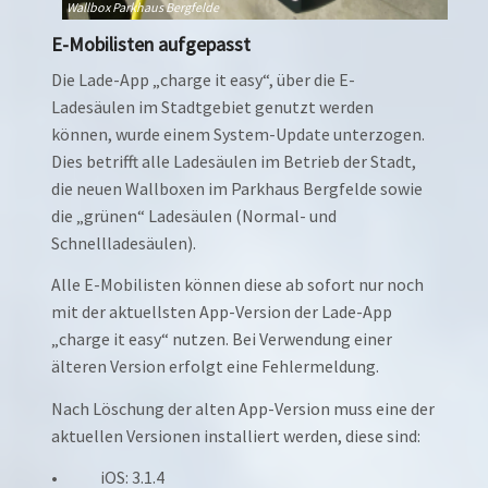
E
N
Wallbox Parkhaus Bergfelde
B
E-Mobilisten aufgepasst
d
fü
P
W
d
Die Lade-App „charge it easy“, über die E-
Ladesäulen im Stadtgebiet genutzt werden
S
können, wurde einem System-Update unterzogen.
F
Dies betrifft alle Ladesäulen im Betrieb der Stadt,
die neuen Wallboxen im Parkhaus Bergfelde sowie
die „grünen“ Ladesäulen (Normal- und
Schnellladesäulen).
Alle E-Mobilisten können diese ab sofort nur noch
mit der aktuellsten App-Version der Lade-App
„charge it easy“ nutzen. Bei Verwendung einer
älteren Version erfolgt eine Fehlermeldung.
Nach Löschung der alten App-Version muss eine der
aktuellen Versionen installiert werden, diese sind:
• iOS: 3.1.4